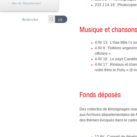
Site du Département
233 J 14-18 : Photocopie
Musique et chansons
4 AV 13 : L’Gas Mile l’s so
4 AV 8 : Folklore angevin
officiers »
4 AV 16 : Le pays Candéen
4 AV 17 : Rimiaux et cha
notre frère le Poilu » (8 
Fonds déposés
Des collectes de témoignages oraux
aux Archives départementales de M
des thèmes évoqués dans le cadre 
12 AV : Conseil de déve