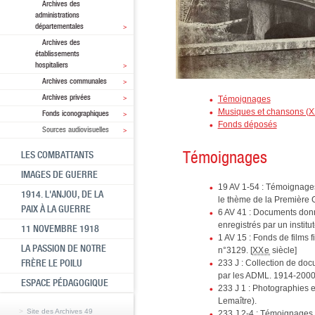
Archives des
administrations
départementales
Archives des
établissements
hospitaliers
Archives communales
Archives privées
Témoignages
Musiques et chansons (X
Fonds iconographiques
Fonds déposés
Sources audiovisuelles
Témoignages
LES COMBATTANTS
IMAGES DE GUERRE
19 AV 1-54 : Témoignages
1914. L'ANJOU, DE LA
le thème de la Première
PAIX À LA GUERRE
6 AV 41 : Documents don
enregistrés par un instit
11 NOVEMBRE 1918
1 AV 15 : Fonds de films fi
LA PASSION DE NOTRE
n°3129. [
XXe
siècle]
FRÈRE LE POILU
233 J : Collection de doc
par les ADML. 1914-200
ESPACE PÉDAGOGIQUE
233 J 1 : Photographies 
Lemaître).
Site des Archives 49
233 J 2-4 : Témoignages é