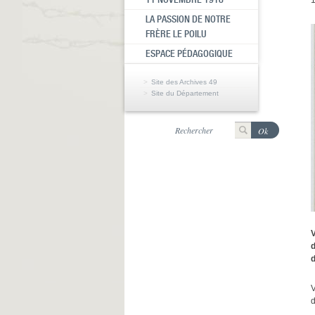
LA PASSION DE NOTRE
FRÈRE LE POILU
ESPACE PÉDAGOGIQUE
Site des Archives 49
Site du Département
V
d
d
V
d