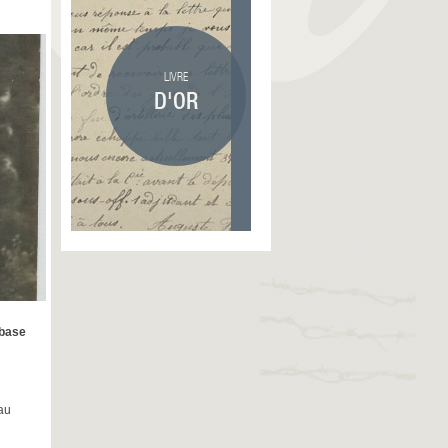
LIVRE
D'OR
 base
au