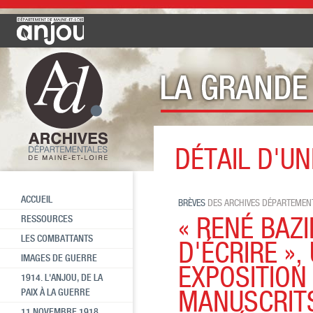
DÉTAIL D'UN
Toutes les brèves
« René Bazin,
ACCUEIL
BRÈVES
DES ARCHIVES DÉPARTEMENT
« RENÉ BAZI
RESSOURCES
LES COMBATTANTS
D'ÉCRIRE »,
IMAGES DE GUERRE
EXPOSITION
1914. L'ANJOU, DE LA
MANUSCRITS
PAIX À LA GUERRE
11 NOVEMBRE 1918