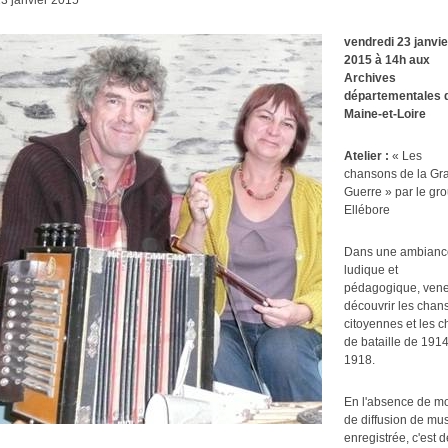
3 janvier 2015
vendredi 23 janvie
2015 à 14h aux
Archives
départementales 
Maine-et-Loire
Atelier :
« Les
chansons de la Gr
Guerre » par le gr
Ellébore
Dans une ambianc
ludique et
pédagogique, ven
découvrir les chan
citoyennes et les c
de bataille de 1914
1918.
En l'absence de m
de diffusion de mu
enregistrée, c'est d