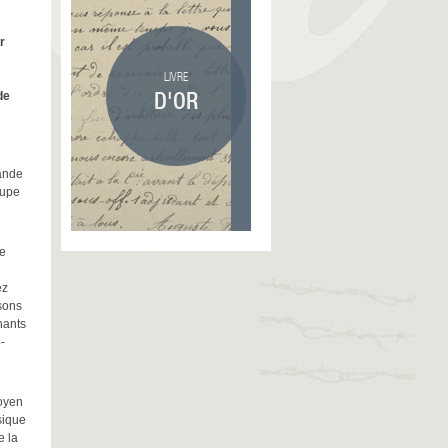
r
LIVRE
D'OR
de
ande
oupe
e
ez
sons
hants
-
oyen
sique
e la