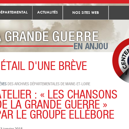
DÉPARTEMENTAL
ACTUALITÉS
NOS SITES WEB
ÉTAIL D'UNE BRÈVE
Toutes les brèves
Atelier : « Les chansons de la Grande Guerre » par le groupe Ellébor
ÈVES
DES ARCHIVES DÉPARTEMENTALES DE MAINE-ET-LOIRE
ATELIER : « LES CHANSONS
DE LA GRANDE GUERRE »
PAR LE GROUPE ELLÉBORE