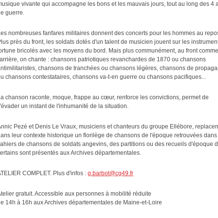
usique vivante qui accompagne les bons et les mauvais jours, tout au long des 4 
e guerre.
es nombreuses fanfares militaires donnent des concerts pour les hommes au repo
lus près du front, les soldats dotés d'un talent de musicien jouent sur les instrumen
ortune bricolés avec les moyens du bord. Mais plus communément, au front comme
'arrière, on chante : chansons patriotiques revanchardes de 1870 ou chansons
ntimilitaristes, chansons de tranchées ou chansons légères, chansons de propag
u chansons contestataires, chansons va-t-en guerre ou chansons pacifiques...
a chanson raconte, moque, frappe au cœur, renforce les convictions, permet de
'évader un instant de l'inhumanité de la situation.
nnic Pezé et Denis Le Vraux, musiciens et chanteurs du groupe Ellébore, replacen
ans leur contexte historique un florilège de chansons de l'époque retrouvées dans
ahiers de chansons de soldats angevins, des partitions ou des recueils d'époque 
ertains sont présentés aux Archives départementales.
TELIER COMPLET. Plus d'infos :
g.barbot@cg49.fr
telier gratuit. Accessible aux personnes à mobilité réduite
e 14h à 16h aux Archives départementales de Maine-et-Loire