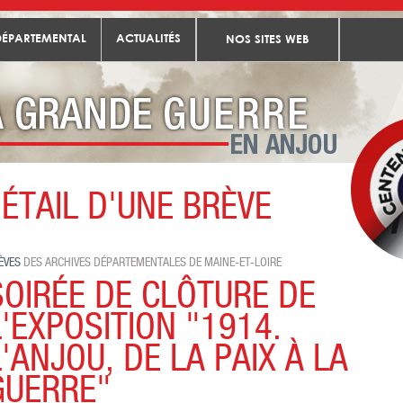
DÉPARTEMENTAL
ACTUALITÉS
NOS SITES WEB
ÉTAIL D'UNE BRÈVE
Toutes les brèves
Soirée de clôture de l'exposition "1914. L'Anjou, de la paix à la guerre
ÈVES
DES ARCHIVES DÉPARTEMENTALES DE MAINE-ET-LOIRE
SOIRÉE DE CLÔTURE DE
L'EXPOSITION "1914.
L'ANJOU, DE LA PAIX À LA
GUERRE"