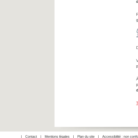
d
P
g
V
p
À
p
T
Contact
Mentions légales
Plan du site
Accessibilité : non con