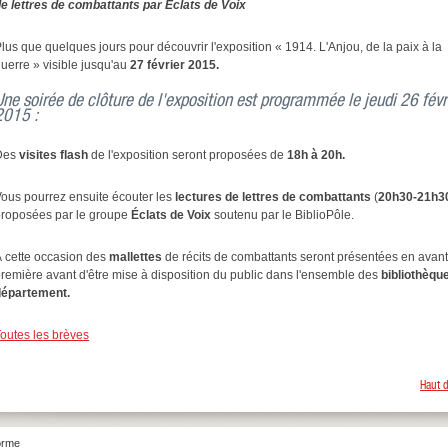
e lettres de combattants par Éclats de Voix
lus que quelques jours pour découvrir l'exposition « 1914. L'Anjou, de la paix à la
uerre » visible jusqu'au
27 février 2015.
Une soirée de clôture de l'exposition est programmée le jeudi 26 févr
2015 :
Des
visites flash
de l'exposition seront proposées de
18h à 20h.
ous pourrez ensuite écouter les
lectures de lettres de combattants
(
20h30-21h3
roposées par le groupe
Éclats de Voix
soutenu par le BiblioPôle.
 cette occasion des
mallettes
de récits de combattants seront présentées en avant
remière avant d'être mise à disposition du public dans l'ensemble des
bibliothèqu
département.
outes les brèves
Haut 
forme