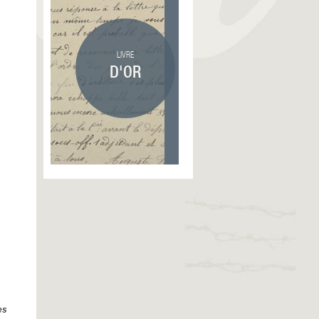
LIVRE
D'OR
es