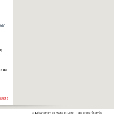
ier
0
)
es du
de page
©
Département de Maine-et-Loire - Tous droits réservés