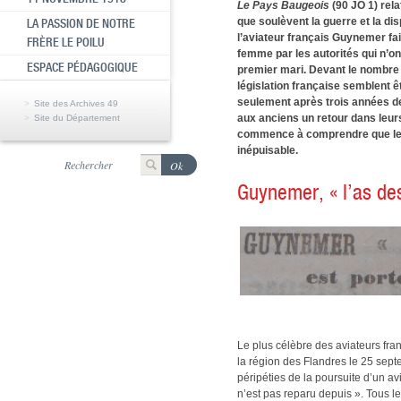
Le Pays Baugeois
(90 JO 1) rel
que soulèvent la guerre et la d
LA PASSION DE NOTRE
l’aviateur français Guynemer f
FRÈRE LE POILU
femme par les autorités qui n’o
ESPACE PÉDAGOGIQUE
premier mari. Devant le nombre 
législation française semblent ê
seulement après trois années d
Site des Archives 49
aux anciens un retour dans leurs 
Site du Département
commence à comprendre que les
inépuisable.
Guynemer, « l’as des
Le plus célèbre des aviateurs fra
la région des Flandres le 25 sep
péripéties de la poursuite d’un a
n’est pas reparu depuis ». Tous l