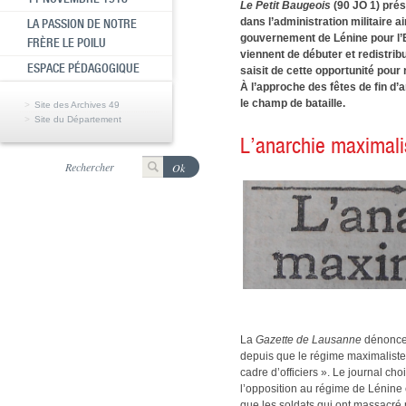
Le Petit Baugeois
(90 JO 1) prés
dans l’administration militaire 
LA PASSION DE NOTRE
gouvernement de Lénine pour l’E
FRÈRE LE POILU
viennent de débuter et redistrib
ESPACE PÉDAGOGIQUE
saisit de cette opportunité pour
À l’approche des fêtes de fin d’
le champ de bataille.
Site des Archives 49
Site du Département
L’anarchie maximali
La
Gazette de Lausanne
dénonce 
depuis que le régime maximaliste 
cadre d’officiers ». Le journal ch
l’opposition au régime de Lénine en
que les soldats qui ont massacré 