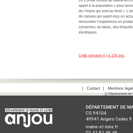
Le Comité central de Maine-et-Lo
appel à la population « pour env
de l’Anjou qui sont au front ». L
de caisses qui ayant reçu un accu
renouveler l’expérience en posta
conserves, du tabac, des briquet
électriques.
Cette semaine il y a 100 ans
Contact
Mentions léga
©
Département de M
DÉPARTEMENT DE MA
CS 94104
49941 Angers Cedex 9
maine-et-loire.fr
02 41 81 49 49