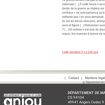
Le gouvernement français a besoin
nationale […] À cette heure s’acco
destin de la guerre se réglera sur
centraux « ne sont parvenus qu’à 
milliards que l’on vous demande, 
du sol les forces obscures, amorp
sens et figure […] Refuseriez-vou
? […] Et comme il est aisé de disc
requis, les nuances d’aurore du sol
Cette semaine il y a 100 ans
Contact
Mentions léga
©
Département de M
DÉPARTEMENT DE MA
CS 94104
49941 Angers Cedex 9