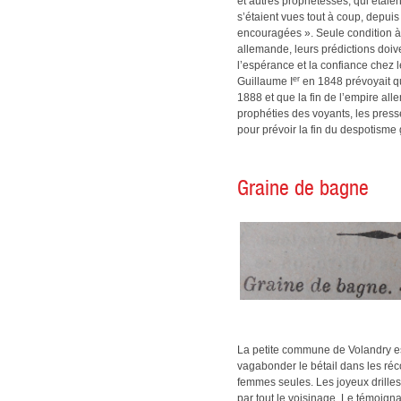
et autres prophétesses, qui étai
s’étaient vues tout à coup, depu
encouragées ». Seule condition à
allemande, leurs prédictions doiv
l’espérance et la confiance chez 
er
Guillaume
I
en 1848 prévoyait qu
1888 et que la fin de l’empire al
prophéties des voyants, les press
pour prévoir la fin du despotisme
Graine de bagne
La petite commune de Volandry es
vagabonder le bétail dans les réc
femmes seules. Les joyeux drilles
par tout le voisinage. Le témoign