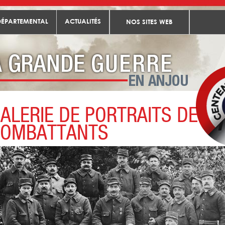
DÉPARTEMENTAL
ACTUALITÉS
NOS SITES WEB
ALERIE DE PORTRAITS DE
Les combattants
Portraits de combattants
COMBATTANTS