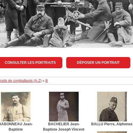
CONSULTER LES PORTRAITS
DÉPOSER UN PORTRAIT
traits de combattants (A-Z)
»
B
BABONNEAU Jean-
BACHELIER Jean-
BALLU Pierre, Alphonse
Baptiste
Baptiste Joseph Vincent